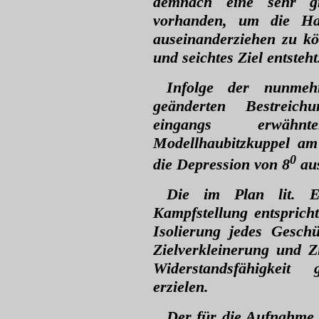
demnach eine sehr g
vorhanden, um die Ha
auseinanderziehen zu kö
und seichtes Ziel entsteht
Infolge der nunmeh
geänderten Bestreich
eingangs erwähnt
Modellhaubitzkuppel am
0
die Depression von 8
aus
Die im Plan lit. E 
Kampfstellung entspric
Isolierung jedes Geschü
Zielverkleinerung und Z
Widerstandsfähigkei
erzielen.
Der für die Aufnahme 