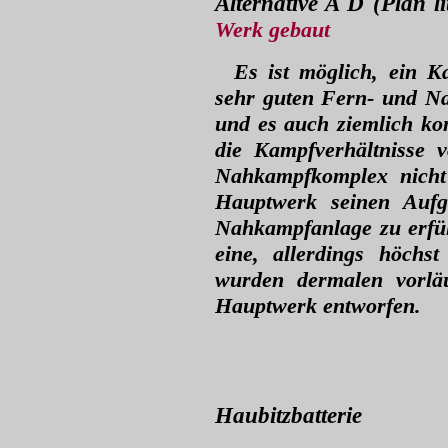
Alternative A D (Plan li
Werk gebau
t
Es ist möglich, ein 
sehr guten Fern- und N
und es auch ziemlich ko
die Kampfverhältnisse 
Nahkampfkomplex nicht 
Hauptwerk seinen Aufg
Nahkampfanlage zu erfüll
eine, allerdings höchs
wurden dermalen vorlä
Hauptwerk entworfen.
Haubitzbatterie