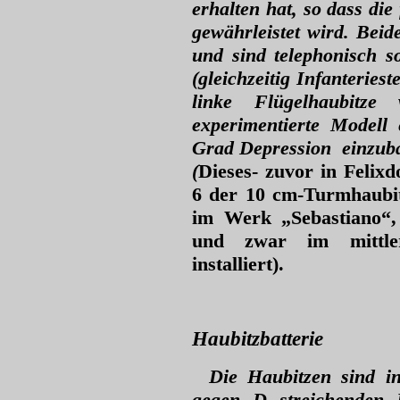
erhalten hat, so dass die
gewährleistet wird. Beid
und sind telephonisch s
(gleichzeitig Infanteries
linke Flügelhaubitz
experimentierte Modell
Grad Depression einzub
(
Dieses- zuvor in Felix
6 der 10 cm-Turmhaubi
im Werk „Sebastiano“
und zwar im mittler
installiert).
Haubitzbatterie
Die Haubitzen sind in
gegen D streichenden 