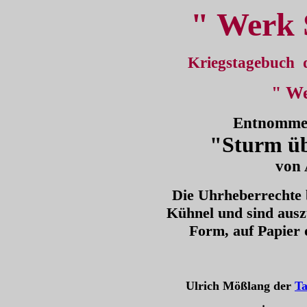
" Werk 
Kriegstagebuch
" We
Entnomme
"Sturm ü
von 
Die Uhrheberrechte b
Kühnel und sind ausz
Form, auf Papier 
Ulrich Mößlang der
Ta