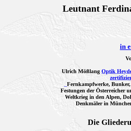
Leutnant Ferdi
in 
Vol
Ulrich Mößlang
Optik Heyde
zertifizi
Fernkampfwerke, Bunker, I
Festungen der Österreicher u
Weltkrieg in den Alpen, Do
Denkmäler in München
Die Gliederu