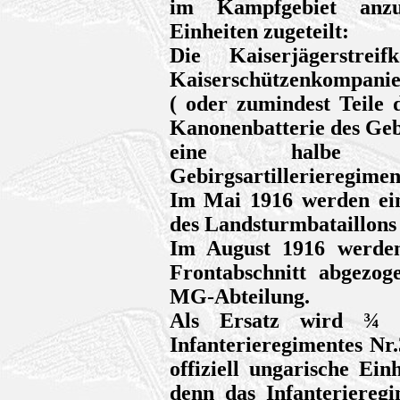
im Kampfgebiet anzu
Einheiten zugeteilt:
Die Kaiserjägerstr
Kaiserschützenkompanie
( oder zumindest Teile 
Kanonenbatterie des Gebi
eine halbe Ha
Gebirgsartillerieregimen
Im Mai 1916 werden ei
des Landsturmbataillons
Im August 1916 werden
Frontabschnitt abgezog
MG-Abteilung.
Als Ersatz wird ¾ de
Infanterieregimentes Nr
offiziell ungarische Ein
denn das Infanteriereg