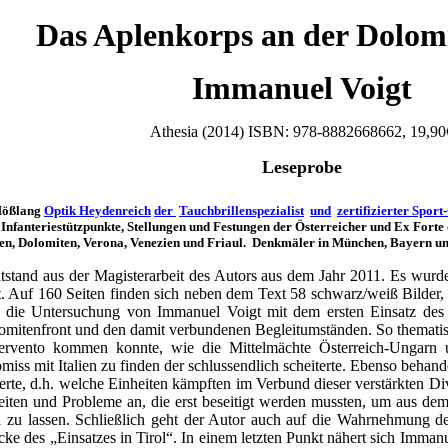
Das Aplenkorps an der Dolom
Immanuel Voigt
Athesia (2014) ISBN: 978-8882668662, 19,90
Leseprobe
Mößlang
Optik Heydenreich
der
Tauchbrillenspezialist
und
zertifizierter Sport
nfanteriestützpunkte, Stellungen und Festungen der Österreicher und Ex Forte d
pen, Dolomiten, Verona, Venezien und Friaul. Denkmäler in München, Bayern un
stand aus der Magisterarbeit des Autors aus dem Jahr 2011. Es wurde
rt. Auf 160 Seiten finden sich neben dem Text 58 schwarz/weiß Bilder
ich die Untersuchung von Immanuel Voigt mit dem ersten Einsatz de
mitenfront und den damit verbundenen Begleitumständen. So thematisie
ntervento kommen konnte, wie die Mittelmächte Österreich-Ungarn
ss mit Italien zu finden der schlussendlich scheiterte. Ebenso behande
te, d.h. welche Einheiten kämpften im Verbund dieser verstärkten Divi
keiten und Probleme an, die erst beseitigt werden mussten, um aus dem
 zu lassen. Schließlich geht der Autor auch auf die Wahrnehmung de
ücke des „Einsatzes in Tirol“. In einem letzten Punkt nähert sich Imma