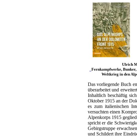
Ulrich 
Fernkampfwerke, Bunker, I
Weltkrieg in den Al
Das vorliegende Buch ent
überarbeitet und erweite
Inhaltlich beschäftig s
Oktober 1915 an der Dolo
es zum italienischen I
versuchten einen Kompromi
Alpenkorps 1915 geglieder
spricht er die Schwierig
Gebirgstruppe erwachsen
und Schildert ihre Eindr