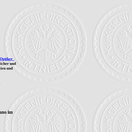
-Optiker
eicher und
zien und
o
no im 
