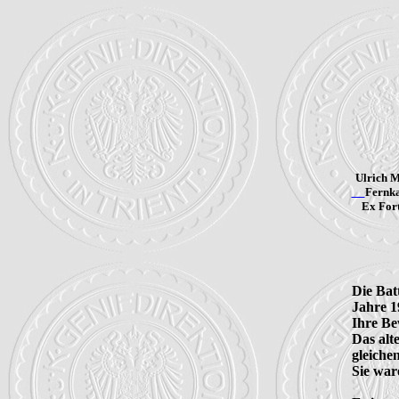
Ulrich 
Fernka
Ex Fort
Die Bat
Jahre 1
Ihre Be
Das alt
gleiche
Sie ware