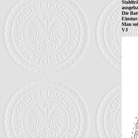
Stahltr
ausgebau
Die Bat
Einsturz
Man sol