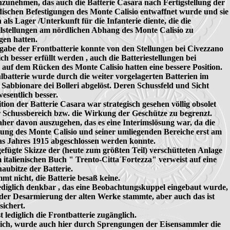
anzunehmen, das auch die Batterie Casara nach Fertigstellung der 

dischen Befestigungen des Monte Calisio entwaffnet wurde und sie 
h als Lager /Unterkunft für die Infanterie diente, die die 

llstellungen am nördlichen Abhang des Monte Calisio zu 

gen hatten.

gabe der Frontbatterie konnte von den Stellungen bei Civezzano 

ch besser erfüllt werden , auch die Batteriestellungen bei 

auf dem Rücken des Monte Calisio hatten eine bessere Position.

lbatterie wurde durch die weiter vorgelagerten Batterien im 

 Sabbionare dei Bolleri abgelöst. Deren Schussfeld und Sicht 

sentlich besser.

tion der Batterie Casara war strategisch gesehen völlig obsolet 

 Schussbereich bzw. die Wirkung der Geschütze zu begrenzt.

daher davon auszugehen, das es eine Interimslösung war, da die 

gung des Monte Calisio und seiner umliegenden Bereiche erst am 

s Jahres 1915 abgeschlossen werden konnte.

gefügte Skizze der (heute zum größten Teil) verschütteten Anlage 

 italienischen Buch " Trento-Citta´Fortezza" verweist auf eine 

aubitze der Batterie.

mt nicht, die Batterie besaß keine.

 lediglich denkbar , das eine Beobachtungskuppel eingebaut wurde, 

 der Desarmierung der alten Werke stammte, aber auch das ist 

sichert.

t lediglich die Frontbatterie zugänglich.

ich, wurde auch hier durch Sprengungen der Eisensammler die 
