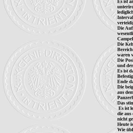
Es ist 
unterir
lediglic
Interva
verteidi
Die Auf
wesentli
Campel 
Die Keh
Bereich
waren we
Die Posi
und der
Es ist 
Befesti
Ende da
Die bei
aus dem
Panzerh
Das stim
 Es ist
die aus
nicht ge
Heute is
Wie übl