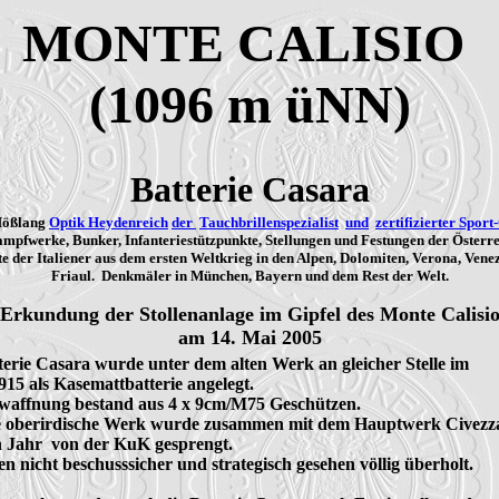
MONTE CALISIO
(1096 m üNN)
Batterie Casara
Mößlang
Optik Heydenreich
der
Tauchbrillenspezialist
und
zertifizierter Sport
mpfwerke, Bunker, Infanteriestützpunkte, Stellungen und Festungen der Österr
e der Italiener aus dem ersten Weltkrieg in den Alpen, Dolomiten, Verona, Vene
Friaul. Denkmäler in München, Bayern und dem Rest der Welt.
Erkundung der Stollenanlage im Gipfel des Monte Calisi
am 14. Mai 2005
terie Casara wurde unter dem alten Werk an gleicher Stelle im 

915 als Kasemattbatterie angelegt.

waffnung bestand aus 4 x 9cm/M75 Geschützen.

e oberirdische Werk wurde zusammen mit dem Hauptwerk Civezza
n Jahr  von der KuK gesprengt.

n nicht beschusssicher und strategisch gesehen völlig überholt.
