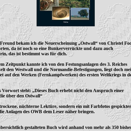
Freund bekam ich die Neuerscheinung „Ostwall“ von Christel Foc
rten, da ist noch so eine Bunkerverrückte und dazu auch

in, das ist bestimmt was für dich. 

em Zeitpunkt kannte ich von den Festungsanlagen des 3. Reiches

zelt den Westwall und die Normandie-Befestigungen, liegt doch mei
iet auf den Werken (Fernkampfwerken) des ersten Weltkriegs in de
s Vorwort steht: „Dieses Buch erhebt nicht den Anspruch einer

ie über den Ostwall“ 

trockene, nüchterne Lektüre, sondern ein mit Farbfotos gespickter
 die Anlagen des OWB dem Leser näher bringen.

bersichtlich gestalteten Buch wird anhand von mehr als 350 bisher