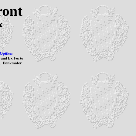
ront
“
-Optiker
 und Ex Forte
ul. Denkmäler