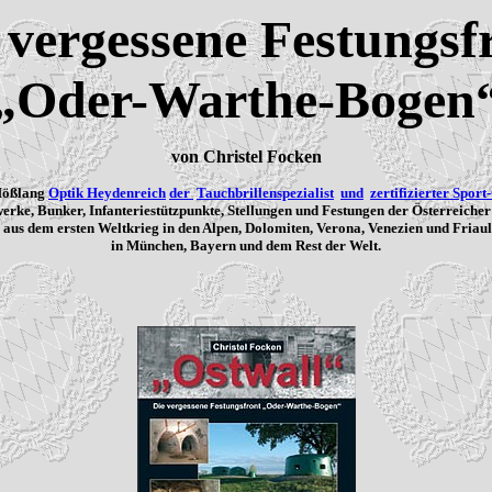
 vergessene Festungsf
„Oder-Warthe-Bogen
von Christel Focken
Mößlang
Optik Heydenreich
der
Tauchbrillenspezialist
und
zertifizierter Sport
rke, Bunker, Infanteriestützpunkte, Stellungen und Festungen der Österreicher
r aus dem ersten Weltkrieg in den Alpen, Dolomiten, Verona, Venezien und Fria
in München, Bayern und dem Rest der Welt.