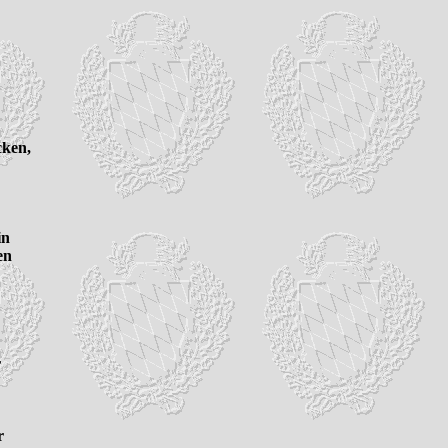
ken,

n

n




