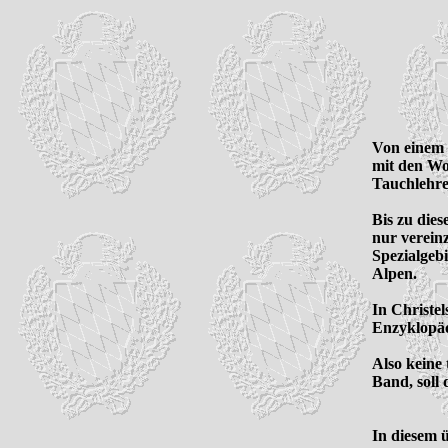
Von einem 
mit den Wo
Tauchlehrer
Bis zu dies
nur verein
Spezialgeb
Alpen. 

In Christel
Enzyklopäd
Also keine 
Band, soll
In diesem ü