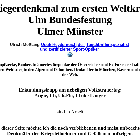
iegerdenkmal zum ersten Weltkr
Ulm Bundesfestung
Ulmer Münster
Ulrich Mößlang
Optik Heydenreich
der
Tauchbrillenspezialist
und
zertifizierter Sport-Optiker
pfwerke, Bunker, Infanteriestützpunkte der Österreicher und Ex Forte der Itali
ten Weltkrieg in den Alpen und Dolomiten. Denkmäler in München, Bayern und 
der Welt.
Erkundungstrupp am nebeligen Volkstrauertag:
Angie, Uli, Uli-Flo, Ulrike Langer
sind in Arbeit
 dieser Seite möchte ich die noch verbliebenen und meist unbeacht
Denkmäler der Kriegsteilnehmer und Gefallenen aufzeigen.