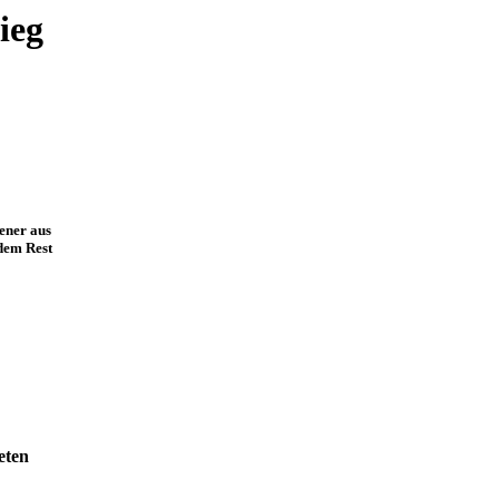
ieg
ener aus
dem Rest
eten