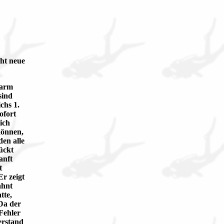
ht neue
harm
sind
chs 1.
ofort
ich
können,
en alle
ückt
anft
t
Er zeigt
ahnt
tte,
 Da der
Fehler
erstand