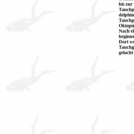
bis zur
Tauchpa
delphin
Tauchpa
Oktopus
Nach ei
beginne
Dort wu
Tauchga
gelacht