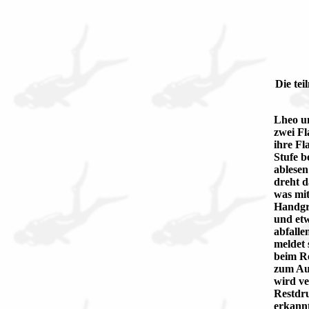
Die te
Lheo un
zwei Fl
ihre Fl
Stufe b
ablesen
dreht d
was mit
Handgri
und etw
abfalle
meldet 
beim Re
zum Auf
wird ve
Restdru
erkannt