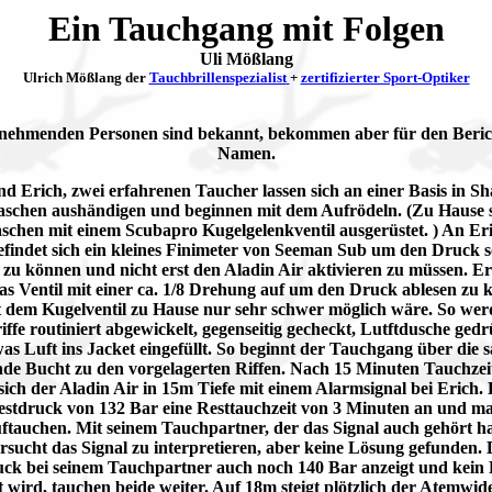
Ein Tauchgang mit Folgen
Uli Mößlang
Ulrich Mößlang der
Tauchbrillenspezialist
+
zertifizierter Sport-Optiker
ilnehmenden Personen sind bekannt, bekommen aber für den Beric
Namen.
d Erich, zwei erfahrenen Taucher lassen sich an einer Basis in S
aschen aushändigen und beginnen mit dem Aufrödeln. (Zu Hause 
aschen mit einem Scubapro Kugelgelenkventil ausgerüstet. ) An Eri
efindet sich ein kleines Finimeter von Seeman Sub um den Druck s
 zu können und nicht erst den Aladin Air aktivieren zu müssen. Er
as Ventil mit einer ca. 1/8 Drehung auf um den Druck ablesen zu 
 dem Kugelventil zu Hause nur sehr schwer möglich wäre. So werd
ffe routiniert abgewickelt, gegenseitig gecheckt, Lutftdusche gedr
as Luft ins Jacket eingefüllt. So beginnt der Tauchgang über die s
nde Bucht zu den vorgelagerten Riffen. Nach 15 Minuten Tauchzei
sich der Aladin Air in 15m Tiefe mit einem Alarmsignal bei Erich. 
stdruck von 132 Bar eine Resttauchzeit von 3 Minuten an und m
tauchen. Mit seinem Tauchpartner, der das Signal auch gehört ha
rsucht das Signal zu interpretieren, aber keine Lösung gefunden.
ck bei seinem Tauchpartner auch noch 140 Bar anzeigt und kein 
 wird, tauchen beide weiter. Auf 18m steigt plötzlich der Atemwid