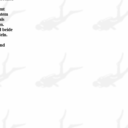
mmt
htem
als
n.
d beide
deln.
und