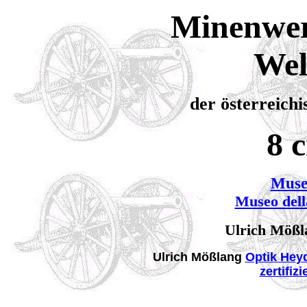
Minenwerf
Wel
der österreich
8 
Muse
Museo dell
Ulrich Mößla
Ulrich Mößlang
Optik Hey
zertifiz