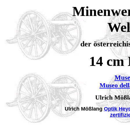
Minenwerf
Wel
der österreich
14 cm
Muse
Museo dell
Ulrich Mößla
Ulrich Mößlang
Optik Hey
zertifiz