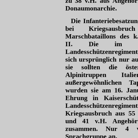
zu 38 v.H. aus Angehör
Donaumonarchie.
Die Infanteriebesatzu
bei Kriegsausbru
Marschbataillons des k
II. Die im Jah
Landesschützenregiment
sich ursprünglich nur au
sie sollten die öst
Alpinitruppen It
außergewöhnlichen Ta
wurden sie am 16. Janu
Ehrung in Kaiserschü
Landesschützenregim
Kriegsausbruch aus 55 
und 41 v.H. Angehöri
zusammen. Nur 4 v.
Sprachgruppe an.