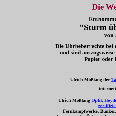
Die We
Entnomme
"Sturm ü
von 
Die Uhrheberrechte bei d
und sind auszugsweise
Papier oder 
Ulrich Mößlang der
Ta
internet
Ulrich Mößlang
Optik Heyd
zertifizi
Fernkampfwerke, Bunker, 