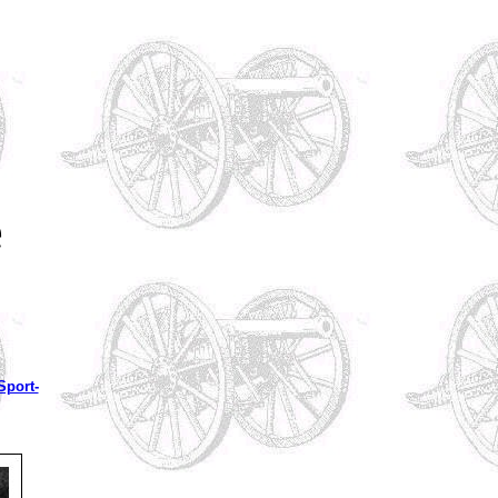
e
 Sport-