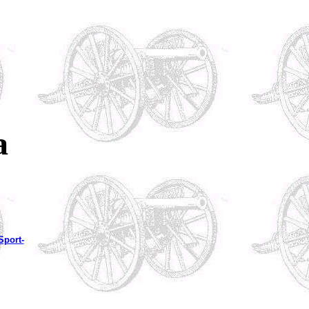
a
 Sport-