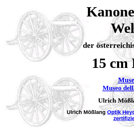
Kanonen
Wel
der österreich
15 cm
Muse
Museo dell
Ulrich Mößla
Ulrich Mößlang
Optik Hey
zertifiz