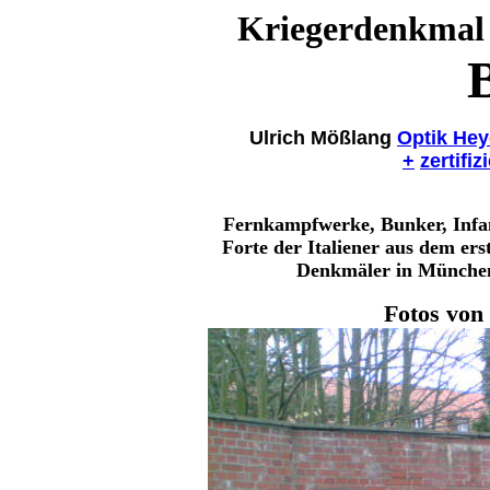
Kriegerdenkmal 
B
Ulrich Mößlang
Optik Hey
+
zertifiz
Fernkampfwerke, Bunker, Infan
Forte der Italiener aus dem er
Denkmäler in München
Fotos von