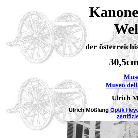
Kanonen
Wel
der österreich
30,5c
Mus
Museo dell
Ulrich M
Ulrich Mößlang
Optik Hey
zertifiz