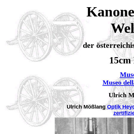
Kanonen
Wel
der österreich
15cm
Mus
Museo dell
Ulrich M
Ulrich Mößlang
Optik Hey
zertifiz